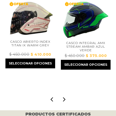
CASCO ABIERTO INDEX
CASCO INTEGRAL AMX
TITAN IX WARM GREY
STREAM AMBAR AZUL
VERDE
$
450.000
El
$
410.000
El
$
450.000
El
$
375.000
El
precio
precio
precio
preci
ecio
SELECCIONAR OPCIONES
SELECCIONAR OPCIONES
original
actual
original
actua
tual
era:
es:
era:
es:
:
$ 450.000.
$ 410.000.
$ 450.000.
$ 375
432.000.
PRODUCTOS CERTIFICADOS