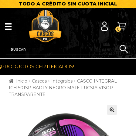
TODO A CRÉDITO SIN CUOTA INICIAL
0
¡PRODUCTOS CERTIFICADOS!
Inicio
Cascos
Integrales
CASCO INTEGRAL
ICH 501SP BADLY NEGRO MATE FUCSIA VISOR
TRANSPARENTE
🔍