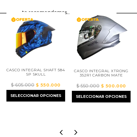
te recomendamos...
EGRAL SHAFT 584
CASCO INTEGRAL XTRONG
P SKULL
352R1 CARBON MATE
CASCO XSPOR
NEGRO M
IRIDI
00
El
$
550.000
El
$
550.000
El
$
500.000
El
$
320.000
precio
precio
precio
precio
ONAR OPCIONES
SELECCIONAR OPCIONES
original
actual
original
actual
SELECCION
era:
es:
era:
es:
$ 605.000.
$ 550.000.
$ 550.000.
$ 500.000.