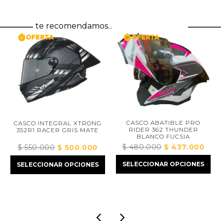
te recomendamos...
CASCO ABATIBLE PRO
CASCO INTEGRAL XTRONG
RIDER 362 THUNDER
352R1 RACER GRIS MATE
BLANCO FUCSIA
$
480.000
El
$
437.000
El
$
550.000
El
$
500.000
El
precio
prec
precio
precio
ecio
SELECCIONAR OPCIONES
SELECCIONAR OPCIONES
original
actua
original
actual
tual
era:
es:
era:
es:
:
$ 480.000.
$ 43
$ 550.000.
$ 500.000.
373.000.