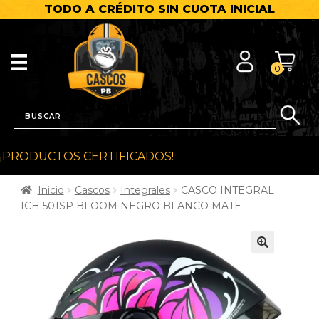
TODO A CRÉDITO SIN CUOTA INICIAL
0
¡PRODUCTOS CERTIFICADOS!
Inicio
Cascos
Integrales
CASCO INTEGRAL
ICH 501SP BLOOM NEGRO BLANCO MATE
🔍