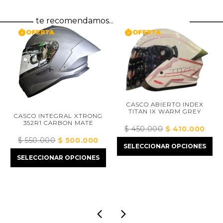
te recomendamos...
CASCO ABIERTO INDEX
TITAN IX WARM GREY
CASCO INTEGRAL XTRONG
CA
352R1 CARBON MATE
$
450.000
El
$
410.000
El
precio
precio
$
550.000
El
$
500.000
El
$
SELECCIONAR OPCIONES
original
actual
precio
precio
SELECCIONAR OPCIONES
era:
es:
original
actual
SE
$ 450.000.
$ 410.000
era:
es:
000.
$ 550.000.
$ 500.000.