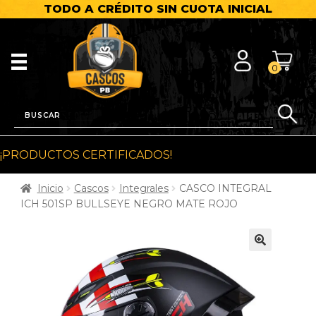
TODO A CRÉDITO SIN CUOTA INICIAL
0
¡PRODUCTOS CERTIFICADOS!
Inicio
Cascos
Integrales
CASCO INTEGRAL
ICH 501SP BULLSEYE NEGRO MATE ROJO
🔍