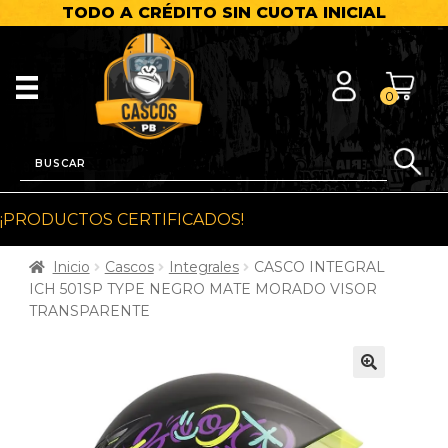
TODO A CRÉDITO SIN CUOTA INICIAL
0
¡PRODUCTOS CERTIFICADOS!
Inicio
Cascos
Integrales
CASCO INTEGRAL
ICH 501SP TYPE NEGRO MATE MORADO VISOR
TRANSPARENTE
🔍