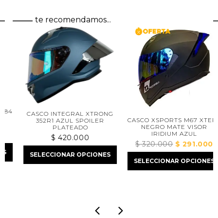
te recomendamos...
4
CASCO INTEGRAL XTRONG
CASCO XSPORTS M67 XTEPS
352R1 AZUL SPOILER
NEGRO MATE VISOR
PLATEADO
IRIDIUM AZUL
$
420.000
$
320.000
El
$
291.000
El
ecio
precio
preci
SELECCIONAR OPCIONES
tual
SELECCIONAR OPCIONES
original
actua
:
era:
es:
 550.000.
$ 320.000.
$ 291