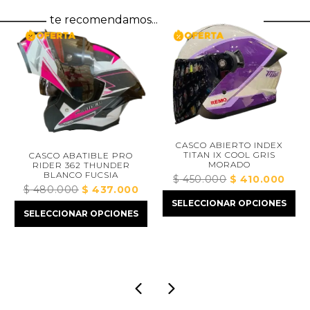
te recomendamos...
CASCO ABIERTO INDEX
TITAN IX COOL GRIS
CASCO ABATIBLE PRO
MORADO
RIDER 362 THUNDER
BLANCO FUCSIA
$
450.000
El
$
410.000
El
ecio
$
480.000
El
$
437.000
El
precio
preci
tual
SELECCIONAR OPCIONES
precio
precio
original
actua
:
SELECCIONAR OPCIONES
original
actual
era:
es:
282.000.
era:
es:
$ 450.000.
$ 410
$ 480.000.
$ 437.000.