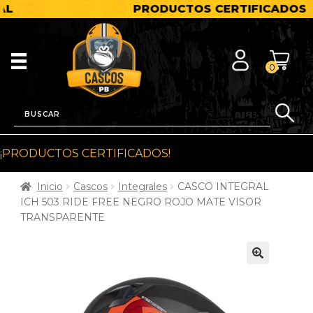
PRODUCTOS CERTIFICADOS
0
¡PRODUCTOS CERTIFICADOS!
Inicio
Cascos
Integrales
CASCO INTEGRAL
ICH 503 RIDE FREE NEGRO ROJO MATE VISOR
TRANSPARENTE
🔍