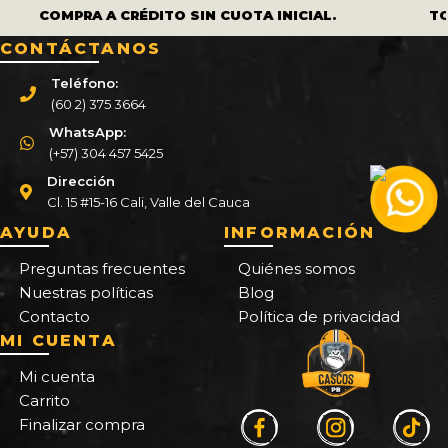
COMPRA A CRÉDITO SIN CUOTA INICIAL.
TO
CONTÁCTANOS
Teléfono:
(60 2) 375 3664
WhatsApp:
(+57) 304 457 5425
Dirección
Cl. 15 #15-16 Cali, Valle del Cauca
AYUDA
INFORMACIÓN
Preguntas frecuentes
Quiénes somos
Nuestras políticas
Blog
Contacto
Política de privacidad
MI CUENTA
Mi cuenta
Carrito
Finalizar compra