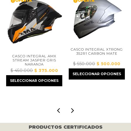
CASCO INTEGRAL XTRONG
352R1 CARBON MATE
CASCO INTEGRAL AMX
STREAM JASPER GRIS
$
550.000
El
$
500.000
El
NARANJA
ecio
precio
preci
$
450.000
El
$
375.000
El
tual
SELECCIONAR OPCIONES
original
actua
precio
precio
:
SELECCIONAR OPCIONES
era:
es:
original
actual
375.000.
$ 550.000.
$ 50
era:
es:
$ 450.000.
$ 375.000.
PRODUCTOS CERTIFICADOS