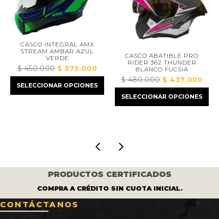
CASCO INTEGRAL AMX
STREAM AMBAR AZUL
CASCO ABATIBLE PRO
VERDE
RIDER 362 THUNDER
$
450.000
El
$
375.000
El
BLANCO FUCSIA
precio
precio
$
480.000
El
$
437.000
El
ecio
SELECCIONAR OPCIONES
original
actual
precio
prec
tual
SELECCIONAR OPCIONES
era:
es:
original
actua
:
$ 450.000.
$ 375.000.
era:
es:
410.000.
$ 480.000.
$ 43
PRODUCTOS CERTIFICADOS
COMPRA A CRÉDITO SIN CUOTA INICIAL.
CONTÁCTANOS