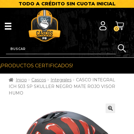
TODO A CRÉDITO SIN CUOTA INICIAL
0
¡PRODUCTOS CERTIFICADOS!
Inicio
Cascos
Integrales
CASCO INTEGRAL
ICH 503 SP SKULLER NEGRO MATE ROJO VISOR
HUMO
🔍