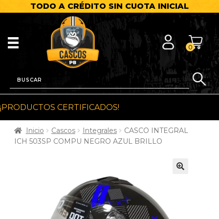
TODO A CRÉDITO SIN CUOTA INICIAL
0
¡PRODUCTOS CERTIFICADOS!
Inicio
Cascos
Integrales
CASCO INTEGRAL
ICH 503SP COMPU NEGRO AZUL BRILLO
🔍