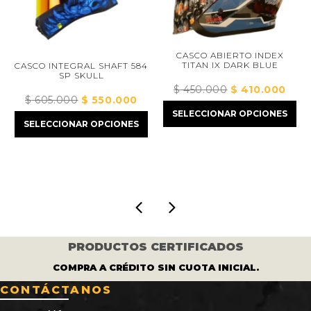
CASCO ABIERTO INDEX
TITAN IX DARK BLUE
CASCO INTEGRAL SHAFT 584
SP SKULL
C
$
450.000
El
$
410.000
El
$
605.000
El
$
550.000
El
precio
precio
io
SELECCIONAR OPCIONES
precio
precio
original
actual
al
SELECCIONAR OPCIONES
original
actual
era:
es:
era:
es:
$ 450.000.
$ 410.0
2.000.
$ 605.000.
$ 550.000.
PRODUCTOS CERTIFICADOS
COMPRA A CRÉDITO SIN CUOTA INICIAL.
CONTÁCTANOS