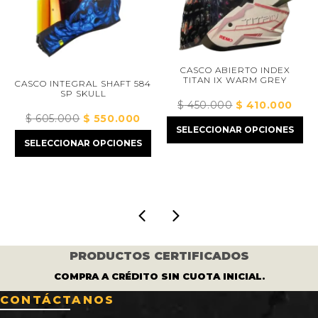
CASCO ABIERTO INDEX
TITAN IX WARM GREY
CASCO INTEGRAL SHAFT 584
SP SKULL
$
450.000
El
$
410.000
El
$
$
605.000
El
$
550.000
El
precio
precio
o
SELECCIONAR OPCIONES
S
precio
precio
original
actual
l
SELECCIONAR OPCIONES
original
actual
era:
es:
era:
es:
$ 450.000.
$ 410.00
.000.
$ 605.000.
$ 550.000.
PRODUCTOS CERTIFICADOS
COMPRA A CRÉDITO SIN CUOTA INICIAL.
CONTÁCTANOS