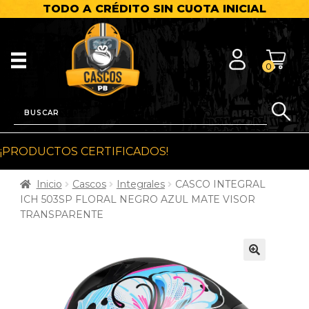
TODO A CRÉDITO SIN CUOTA INICIAL
0
¡PRODUCTOS CERTIFICADOS!
Inicio
Cascos
Integrales
CASCO INTEGRAL
ICH 503SP FLORAL NEGRO AZUL MATE VISOR
TRANSPARENTE
🔍