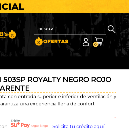
ICIAL
nito y Barato
0
H 503SP ROYALTY NEGRO ROJO
PARENTE
nta con entrada superior e inferior de ventilación y
 garantiza una experiencia llena de confort.
 con
Solicita tu crédito aquí