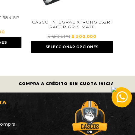
 584 SP
CAS
CASCO INTEGRAL XTRONG 352R1
362
RACER GRIS MATE
0
El
$
550.000
El
$
500.000
El
precio
ES
precio
precio
actual
SELECCIONAR OPCIONES
original
actual
es:
era:
es:
.
$ 550.000.
$ 550.000.
$ 500.000.
COMPRA A CRÉDITO SIN CUOTA INICIAL.
TA
a
 compra