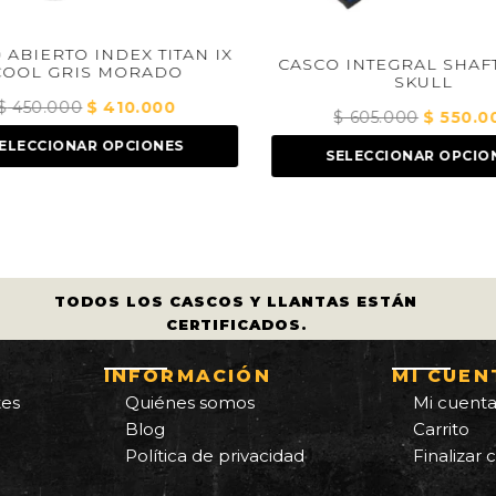
ABIERTO INDEX TITAN IX
CASCO INTEGRAL SHAFT
OOL GRIS MORADO
SKULL
$
450.000
El
$
410.000
El
$
605.000
El
$
550.00
precio
precio
precio
ELECCIONAR OPCIONES
original
actual
SELECCIONAR OPCION
original
era:
es:
era:
$ 450.000.
$ 410.000.
$ 605.000
TODOS LOS CASCOS Y LLANTAS ESTÁN
CERTIFICADOS.
INFORMACIÓN
MI CUEN
tes
Quiénes somos
Mi cuent
Blog
Carrito
Política de privacidad
Finalizar