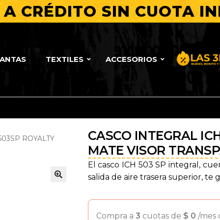
A CRÉDITO SIN CUOTA IN
LANTAS
TEXTILES
ACCESORIOS
Bueno, Bo
CASCO INTEGRAL IC
503SP ROYALTY
MATE VISOR TRANS
El casco ICH 503 SP integral, cue
salida de aire trasera superior, te
🔍
Compra a
3
cuotas de
$
0
/mes