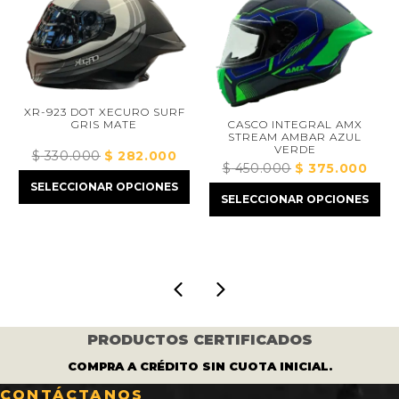
XR-923 DOT XECURO SURF
CASCO INTEGRAL AMX
GRIS MATE
STREAM AMBAR AZUL
VERDE
$
330.000
El
$
282.000
El
$
450.000
El
$
375.000
El
precio
precio
ecio
precio
preci
SELECCIONAR OPCIONES
original
actual
SELECCIONAR OPCIONES
tual
original
actua
era:
es:
:
era:
es:
$ 330.000.
$ 282.000.
410.000.
$ 450.000.
$ 375
PRODUCTOS CERTIFICADOS
COMPRA A CRÉDITO SIN CUOTA INICIAL.
CONTÁCTANOS