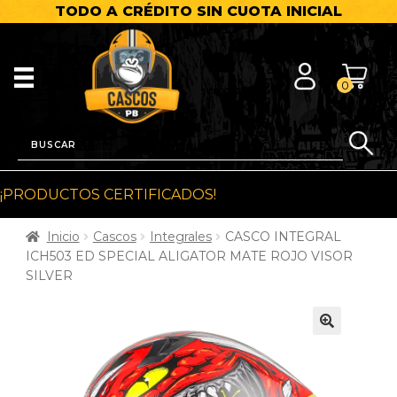
TODO A CRÉDITO SIN CUOTA INICIAL
0
¡PRODUCTOS CERTIFICADOS!
Inicio
Cascos
Integrales
CASCO INTEGRAL
ICH503 ED SPECIAL ALIGATOR MATE ROJO VISOR
SILVER
🔍