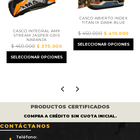
CASCO ABIERTO INDEX
TITAN IX DARK BLUE
CASCO INTEGRAL AMX
$
450.000
El
$
410.000
El
STREAM JASPER GRIS
NARANJA
precio
precio
cio
SELECCIONAR OPCIONES
$
450.000
El
$
375.000
El
original
actual
ual
precio
precio
era:
es:
SELECCIONAR OPCIONES
original
actual
$ 450.000.
$ 410.
10.000.
era:
es:
$ 450.000.
$ 375.000.
PRODUCTOS CERTIFICADOS
COMPRA A CRÉDITO SIN CUOTA INICIAL.
CONTÁCTANOS
Teléfono: