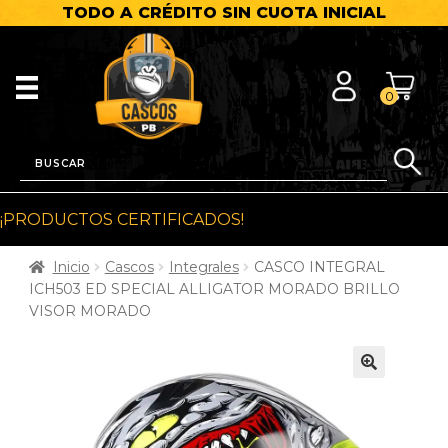
TODO A CRÉDITO SIN CUOTA INICIAL
0
¡PRODUCTOS CERTIFICADOS!
Inicio
Cascos
Integrales
CASCO INTEGRAL
ICH503 ED SPECIAL ALLIGATOR MORADO BRILLO
VISOR MORADO
🔍