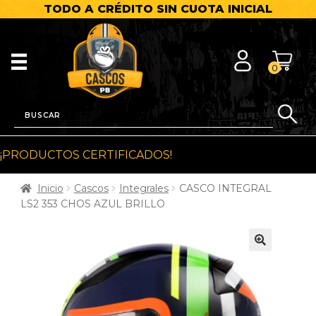
TODO A CRÉDITO SIN CUOTA INICIAL
0
¡PRODUCTOS CERTIFICADOS!
Inicio
Cascos
Integrales
CASCO INTEGRAL
LS2 353 CHOS AZUL BRILLO
🔍