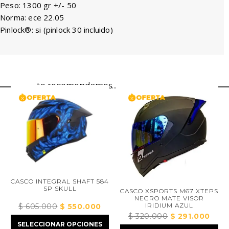
Peso: 1300 gr +/- 50
Norma: ece 22.05
Pinlock®: si (pinlock 30 incluido)
te recomendamos...
CASCO INTEGRAL SHAFT 584
SP SKULL
CASCO XSPORTS M67 XTEPS
NEGRO MATE VISOR
IRIDIUM AZUL
$
605.000
El
$
550.000
El
$
320.000
El
$
291.000
El
precio
precio
SELECCIONAR OPCIONES
ecio
precio
preci
original
actual