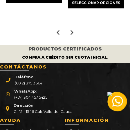
SELECCIONAR OPCIONES
tual
original
actua
era:
es:
:
era:
es:
$ 605.000.
$ 550.000.
373.000.
$ 320.000.
$ 291
PRODUCTOS CERTIFICADOS
COMPRA A CRÉDITO SIN CUOTA INICIAL.
CONTÁCTANOS
Teléfono:
(60 2) 375 3664
WhatsApp:
(+57) 304 457 5425
Dirección
Cl. 15 #15-16 Cali, Valle del Cauca
AYUDA
INFORMACIÓN