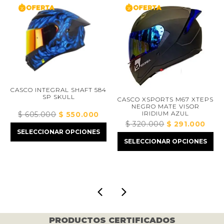
CASCO INTEGRAL SHAFT 584
SP SKULL
CASCO XSPORTS M67 XTEPS
NEGRO MATE VISOR
IRIDIUM AZUL
$
605.000
El
$
550.000
El
$
320.000
El
$
291.000
El
precio
precio
SELECCIONAR OPCIONES
cio
precio
precio
original
actual
SELECCIONAR OPCIONES
ual
original
actual
era:
es:
era:
es:
$ 605.000.
$ 550.000.
73.000.
$ 320.000.
$ 291.
PRODUCTOS CERTIFICADOS