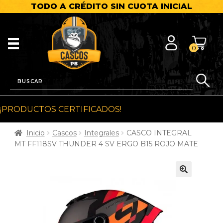
TODO A CRÉDITO SIN CUOTA INICIAL
0
¡PRODUCTOS CERTIFICADOS!
Inicio
Cascos
Integrales
CASCO INTEGRAL
MT FF118SV THUNDER 4 SV ERGO B15 ROJO MATE
🔍