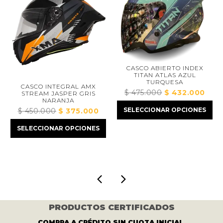
CASCO ABIERTO INDEX
TITAN ATLAS AZUL
TURQUESA
CASCO INTEGRAL AMX
1
$
475.000
El
$
432.000
El
STREAM JASPER GRIS
NARANJA
precio
precio
SELECCIONAR OPCIONES
$
450.000
El
$
375.000
El
original
actual
precio
precio
era:
es:
SELECCIONAR OPCIONES
original
actual
$ 475.000.
$ 432.00
era:
es:
000.
$ 450.000.
$ 375.000.
PRODUCTOS CERTIFICADOS
COMPRA A CRÉDITO SIN CUOTA INICIAL.