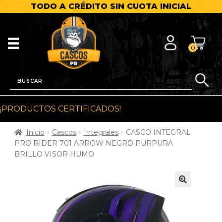
TODO A CRÉDITO SIN CUOTA INICIAL
0
¡PRODUCTOS CERTIFICADOS!
Inicio
Cascos
Integrales
CASCO INTEGRAL
PRO RIDER 701 ARROW NEGRO PURPURA
BRILLO VISOR HUMO
🔍