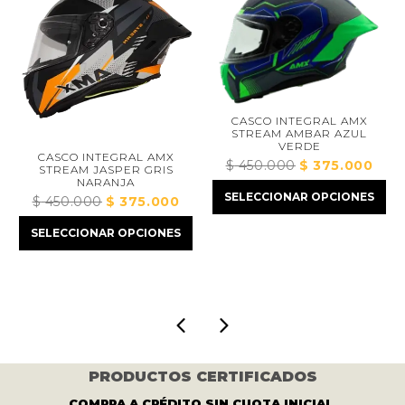
CASCO INTEGRAL AMX
STREAM AMBAR AZUL
VERDE
CASCO INTEGRAL AMX
$
450.000
El
$
375.000
El
STREAM JASPER GRIS
io
NARANJA
precio
precio
SELECCIONAR OPCIONES
$
450.000
El
$
375.000
El
l
original
actual
precio
precio
era:
es:
SELECCIONAR OPCIONES
original
actual
5.000.
$ 450.000.
$ 375.0
era:
es:
$ 450.000.
$ 375.000.
PRODUCTOS CERTIFICADOS
COMPRA A CRÉDITO SIN CUOTA INICIAL.