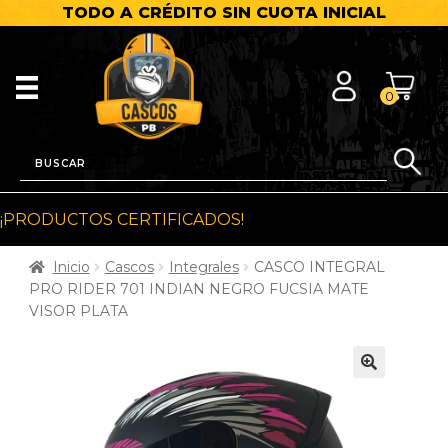
TODO A CRÉDITO SIN CUOTA INICIAL
0
¡PRODUCTOS CERTIFICADOS!
Inicio
Cascos
Integrales
CASCO INTEGRAL
PRO RIDER 701 INDIAN NEGRO FUCSIA MATE
VISOR PLATA
🔍