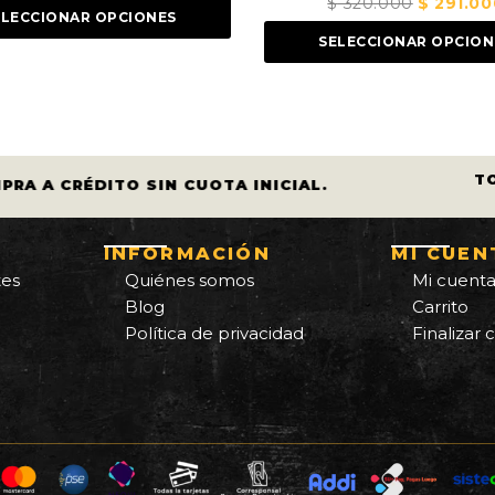
$
320.000
El
$
291.000
El
ES
precio
precio
SELECCIONAR OPCIONES
original
actual
era:
es:
$ 320.000.
$ 291.000.
T
PRA A CRÉDITO SIN CUOTA INICIAL.
INFORMACIÓN
MI CUEN
tes
Quiénes somos
Mi cuent
Blog
Carrito
Política de privacidad
Finalizar