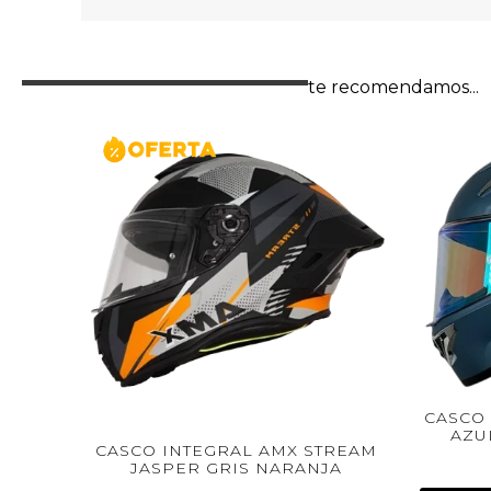
te recomendamos...
CASCO INTEGRAL XTRONG
AZUL SPOILER PLAT
 INTEGRAL AMX STREAM
SPER GRIS NARANJA
$
420.000