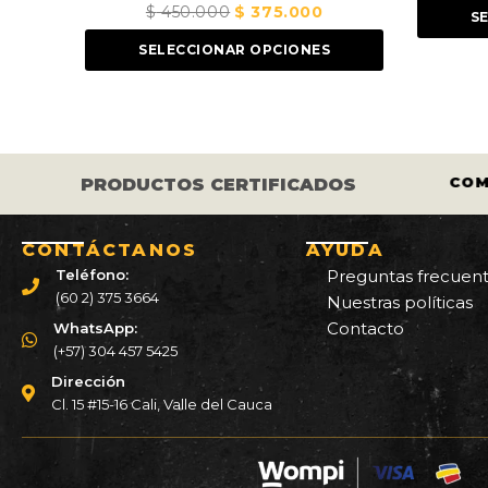
450.000
El
$
375.000
El
SELECCIONAR OPCION
precio
precio
LECCIONAR OPCIONES
original
actual
era:
es:
$ 450.000.
$ 375.000.
S LOS CASCOS Y LLANTAS ESTÁN
COM
PRODUCTOS CERTIFICADOS
CERTIFICADOS.
CONTÁCTANOS
AYUDA
Teléfono:
Preguntas frecuen
(60 2) 375 3664
Nuestras políticas
Contacto
WhatsApp:
(+57) 304 457 5425
Dirección
Cl. 15 #15-16 Cali, Valle del Cauca