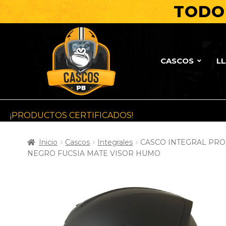
TODO 
CASCOS
L
¡PRODUCTOS CERTIFICADOS!
Inicio
Cascos
Integrales
CASCO INTEGRAL PRO 
NEGRO FUCSIA MATE VISOR HUMO