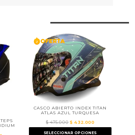
CO ABIERTO INDEX TITAN
ATLAS AZUL TURQUESA
$
475.000
El
$
432.000
El
CASCO INTEGRAL AMX
JASPER GRIS NAR
precio
precio
SELECCIONAR OPCIONES