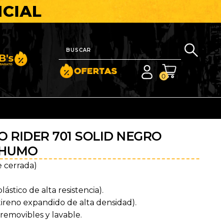
ICIAL
nito y Barato
0
 RIDER 701 SOLID NEGRO
 HUMO
e cerrada)
stico de alta resistencia).
tireno expandido de alta densidad).
removibles y lavable.