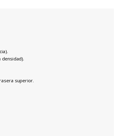
ia).
a densidad).
Trasera superior.