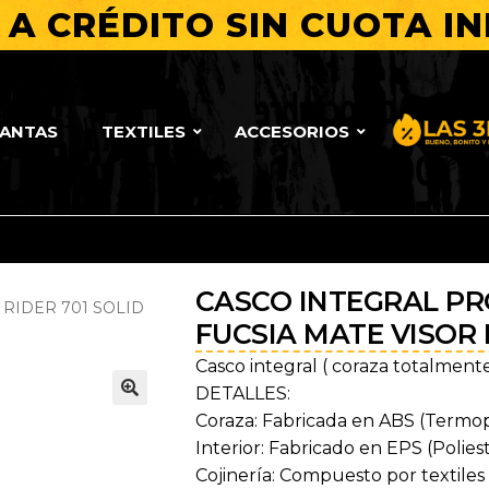
A CRÉDITO SIN CUOTA IN
LANTAS
TEXTILES
ACCESORIOS
Bueno, Bo
CASCO INTEGRAL PRO
RIDER 701 SOLID
FUCSIA MATE VISOR
Casco integral ( coraza totalment
DETALLES:
🔍
Coraza: Fabricada en ABS (Termoplá
Interior: Fabricado en EPS (Polies
Cojinería: Compuesto por textiles 