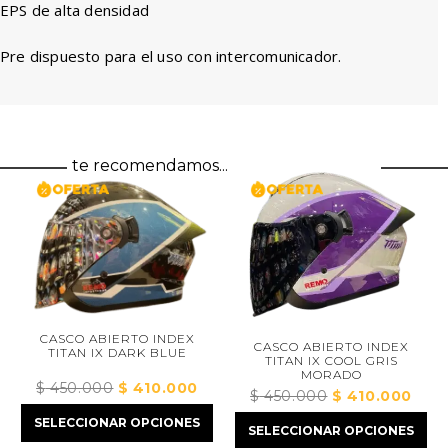
EPS de alta densidad
Pre dispuesto para el uso con intercomunicador.
te recomendamos...
CASCO ABIERTO INDEX
CASCO ABIERTO INDEX
TITAN IX DARK BLUE
TITAN IX COOL GRIS
CA
MORADO
$
450.000
El
$
410.000
El
$
450.000
El
$
410.000
El
precio
precio
$
precio
precio
SELECCIONAR OPCIONES
original
actual
SELECCIONAR OPCIONES
original
actual