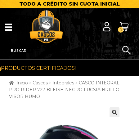
TODO A CRÉDITO SIN CUOTA INICIAL
0
¡PRODUCTOS CERTIFICADOS!
Inicio
Cascos
Integrales
CASCO INTEGRAL
PRO RIDER 727 BLEISH NEGRO FUCSIA BRILLO
VISOR HUMO
🔍