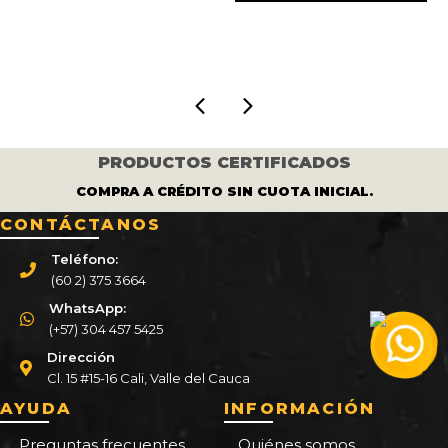
S
era:
es:
era:
es:
$ 450.000.
$ 410.000.
$ 450.000.
$ 410.00
000.
PRODUCTOS CERTIFICADOS
COMPRA A CRÉDITO SIN CUOTA INICIAL.
CONTÁCTANOS
Teléfono:
(60 2) 375 3664
WhatsApp:
(+57) 304 457 5425
Dirección
Cl. 15 #15-16 Cali, Valle del Cauca
AYUDA
INFORMACIÓN
Preguntas frecuentes
Quiénes somos