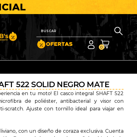
ICIAL
nito y Barato
0
AFT 522 SOLID NEGRO MATE
periencia en tu moto! El casco integral SHAFT 522
rofibra de poliéster, antibacterial y visor con
i-scratch. Ajuste con tornillo ideal para viajar en
liviano, con un diseño de coraza exclusiva. Cuenta