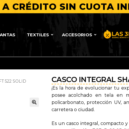
A CRÉDITO SIN CUOTA IN
LANTAS
TEXTILES
ACCESORIOS
Bueno, Bo
CASCO INTEGRAL SH
T 522 SOLID
¡Es la hora de evolucionar tu ex
posee acolchado en tela en mic
policarbonato, protección UV, ant
carretera o ciudad.
🔍
Es un casco integral, compacto y 