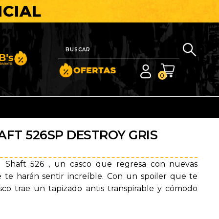
ICIAL
nito y Barato
0
AFT 526SP DESTROY GRIS
 Shaft 526 , un casco que regresa con nuevas
e te harán sentir increíble. Con un spoiler que te
asco trae un tapizado antis transpirable y cómodo