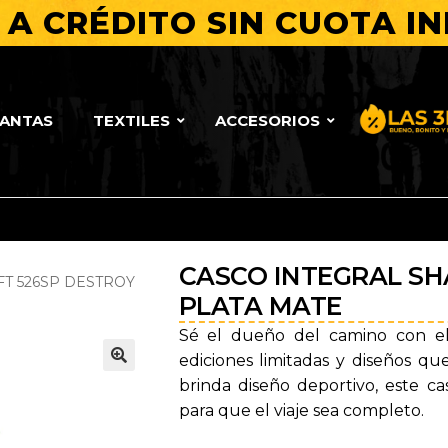
A CRÉDITO SIN CUOTA IN
LANTAS
TEXTILES
ACCESORIOS
Bueno, Bo
CASCO INTEGRAL SH
FT 526SP DESTROY
PLATA MATE
Sé el dueño del camino con el
ediciones limitadas y diseños qu
🔍
brinda diseño deportivo, este c
para que el viaje sea completo.