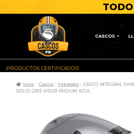
TODO 
CASCOS
L
¡PRODUCTOS CERTIFICADOS!
Inicio
Cascos
Integrales
CASCO INTEGRAL SHAF
SOLID GRIS VISOR IRIDIUM AZUL