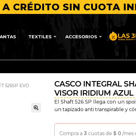
A CRÉDITO SIN CUOTA IN
LANTAS
TEXTILES
ACCESORIOS
Bueno, Bo
CASCO INTEGRAL SHA
T 526SP EVO
VISOR IRIDIUM AZUL
El Shaft 526 SP llega con un spoi
un tapizado anti transpirable y c
🔍
Compra a
3
cuotas de
$
0
/mes