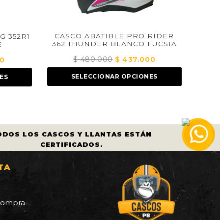
XR-923 
$
3
CASCO ABATIBLE PRO RIDER
52R1
362 THUNDER BLANCO FUCSIA
SEL
$
480.000
El
$
437.000
El
precio
precio
ecio
SELECCIONAR OPCIONES
original
actual
ual
era:
es:
$ 480.000.
$ 437.000.
500.000.
ODOS LOS CASCOS Y LLANTAS ESTÁN
CERTIFICADOS.
TA
a
 compra