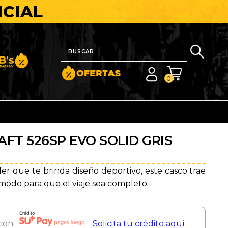
ICIAL
nito y Barato
0
FT 526SP EVO SOLID GRIS
ler que te brinda diseño deportivo, este casco trae
ómodo para que el viaje sea completo.
 con
Solicita tu crédito aquí