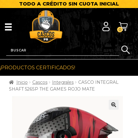
TODO A CRÉDITO SIN CUOTA INICIAL
0
¡PRODUCTOS CERTIFICADOS!
Inicio
Cascos
Integrales
CASCO INTEGRAL
SHAFT 526SP THE GAMES ROJO MATE
🔍