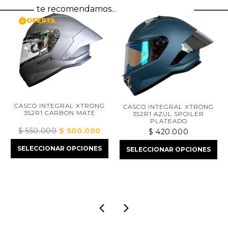
te recomendamos...
CASCO INTEGRAL XTRONG
CASCO INTEGRAL XTRONG
352R1 CARBON MATE
352R1 AZUL SPOILER
PLATEADO
$
550.000
El
$
500.000
El
$
420.000
ecio
precio
precio
tual
SELECCIONAR OPCIONES
SELECCIONAR OPCIONES
original
actual
:
era:
es:
432.000.
$ 550.000.
$ 500.000.