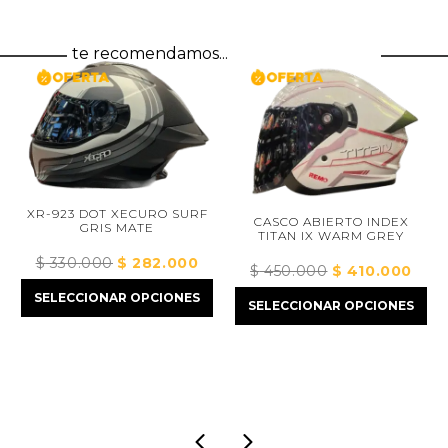
te recomendamos...
XR-923 DOT XECURO SURF
CASCO ABIERTO INDEX
GRIS MATE
TITAN IX WARM GREY
$
330.000
El
$
282.000
El
$
450.000
El
$
410.000
El
precio
precio
precio
preci
SELECCIONAR OPCIONES
original
actual
SELECCIONAR OPCIONES
original
actua
ecio
era:
es:
era:
es:
tual
$ 330.000.
$ 282.000.
$ 450.000.
$ 410
:
373.000.