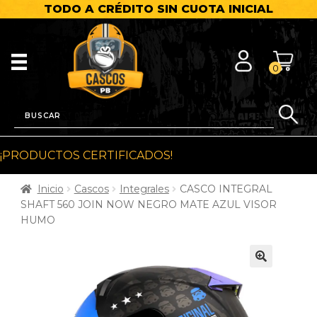
TODO A CRÉDITO SIN CUOTA INICIAL
0
¡PRODUCTOS CERTIFICADOS!
Inicio
Cascos
Integrales
CASCO INTEGRAL
SHAFT 560 JOIN NOW NEGRO MATE AZUL VISOR
HUMO
🔍