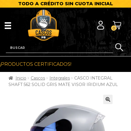
TODO A CRÉDITO SIN CUOTA INICIAL
0
¡PRODUCTOS CERTIFICADOS!
Inicio
Cascos
Integrales
CASCO INTEGRAL
SHAFT 562 SOLID GRIS MATE VISOR IRIDIUM AZUL
🔍