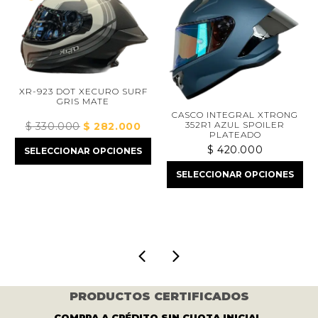
XR-923 DOT XECURO SURF
GRIS MATE
CASCO INTEGRAL XTRONG
352R1 AZUL SPOILER
$
330.000
El
$
282.000
El
PLATEADO
precio
precio
$
420.000
SELECCIONAR OPCIONES
original
actual
era:
es:
io
SELECCIONAR OPCIONES
$ 330.000.
$ 282.000.
al
1.000.
PRODUCTOS CERTIFICADOS
COMPRA A CRÉDITO SIN CUOTA INICIAL.