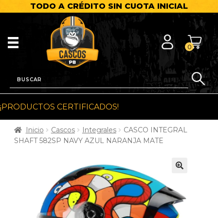
TODO A CRÉDITO SIN CUOTA INICIAL
0
¡PRODUCTOS CERTIFICADOS!
Inicio
Cascos
Integrales
CASCO INTEGRAL
SHAFT 582SP NAVY AZUL NARANJA MATE
🔍