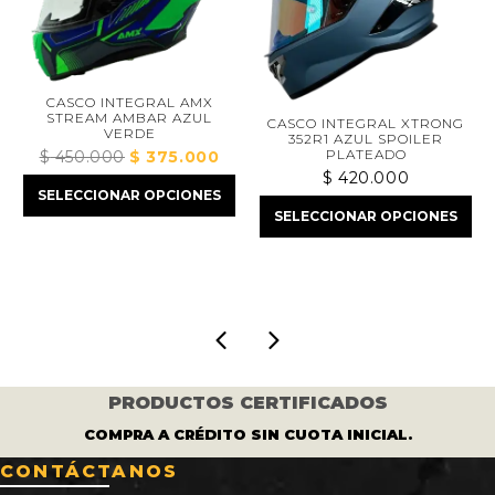
CASCO INTEGRAL AMX
STREAM AMBAR AZUL
CASCO INTEGRAL XTRONG
VERDE
352R1 AZUL SPOILER
PLATEADO
$
450.000
El
$
375.000
El
$
420.000
recio
precio
precio
SELECCIONAR OPCIONES
tual
original
actual
SELECCIONAR OPCIONES
:
era:
es:
 445.000.
$ 450.000.
$ 375.000.
PRODUCTOS CERTIFICADOS
COMPRA A CRÉDITO SIN CUOTA INICIAL.
CONTÁCTANOS