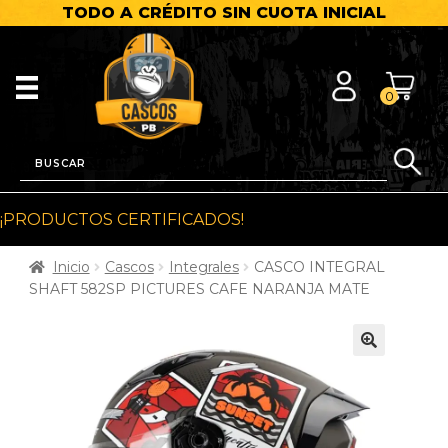
TODO A CRÉDITO SIN CUOTA INICIAL
0
¡PRODUCTOS CERTIFICADOS!
Inicio
Cascos
Integrales
CASCO INTEGRAL
SHAFT 582SP PICTURES CAFE NARANJA MATE
🔍