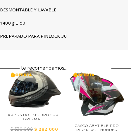
DESMONTABLE Y LAVABLE
1400 g ± 50
PREPARADO PARA PINLOCK 30
te recomendamos...
XR-923 DOT XECURO SURF
GRIS MATE
CASCO ABATIBLE PRO
$
330.000
El
$
282.000
El
RIDER 362 THUNDER