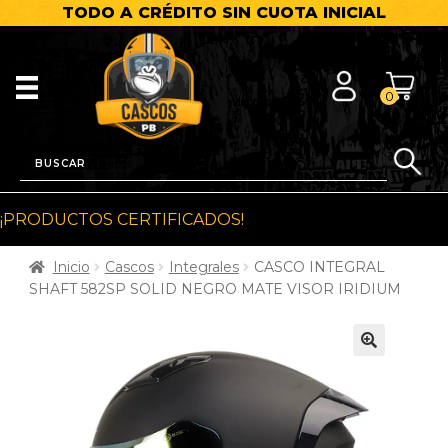
TODO A CRÉDITO SIN CUOTA INICIAL
0
¡PRODUCTOS CERTIFICADOS!
Inicio
Cascos
Integrales
CASCO INTEGRAL
SHAFT 582SP SOLID NEGRO MATE VISOR IRIDIUM
🔍