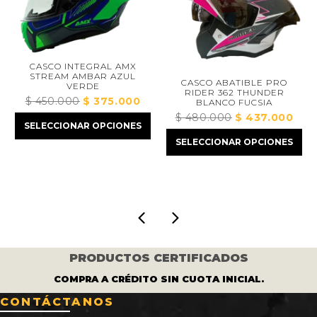
CASCO INTEGRAL AMX
STREAM AMBAR AZUL
CASCO ABATIBLE PRO
VERDE
RIDER 362 THUNDER
$
450.000
El
$
375.000
El
BLANCO FUCSIA
precio
precio
$
480.000
El
$
437.000
El
SELECCIONAR OPCIONES
original
actual
precio
precio
o
SELECCIONAR OPCIONES
era:
es:
original
actual
l
$ 450.000.
$ 375.000.
era:
es:
$ 480.000.
$ 437.0
.000.
PRODUCTOS CERTIFICADOS
COMPRA A CRÉDITO SIN CUOTA INICIAL.
CONTÁCTANOS