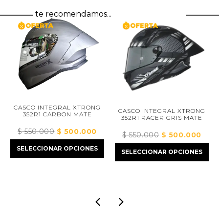
te recomendamos...
CASCO INTEGRAL XTRONG
CASCO INTEGRAL XTRONG
352R1 CARBON MATE
352R1 RACER GRIS MATE
$
550.000
El
$
500.000
El
ecio
$
550.000
El
$
500.000
El
precio
precio
tual
precio
preci
SELECCIONAR OPCIONES
SELECCIONAR OPCIONES
original
actual
:
original
actua
era:
es:
375.000.
era:
es:
$ 550.000.
$ 500.000.
$ 550.000.
$ 50