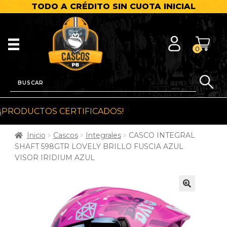
TODO A CRÉDITO SIN CUOTA INICIAL
0
¡PRODUCTOS CERTIFICADOS!
Inicio
Cascos
Integrales
CASCO INTEGRAL
SHAFT 598GTR LOVELY BRILLO FUSCIA AZUL
VISOR IRIDIUM AZUL
🔍