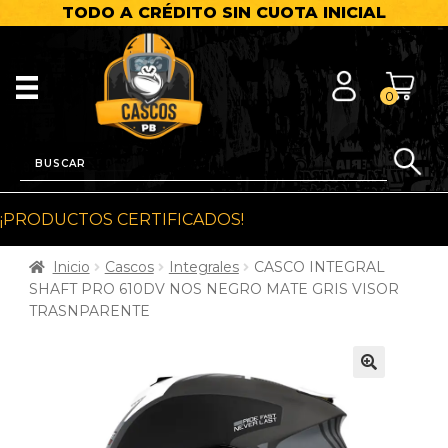
TODO A CRÉDITO SIN CUOTA INICIAL
0
¡PRODUCTOS CERTIFICADOS!
Inicio
Cascos
Integrales
CASCO INTEGRAL
SHAFT PRO 610DV NOS NEGRO MATE GRIS VISOR
TRASNPARENTE
🔍