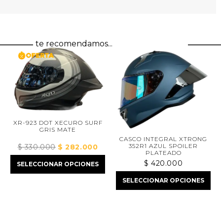
te recomendamos...
XR-923 DOT XECURO SURF
GRIS MATE
CASCO INTEGRAL XTRONG
352R1 AZUL SPOILER
$
330.000
El
$
282.000
El
PLATEADO
precio
precio
$
420.000
SELECCIONAR OPCIONES
original
actual
cio
era:
es:
SELECCIONAR OPCIONES
al
$ 330.000.
$ 282.000.
73.000.