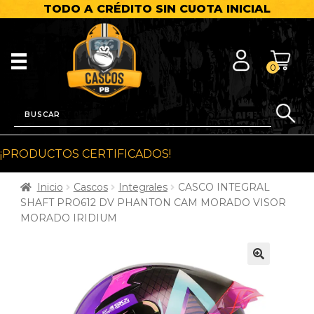
TODO A CRÉDITO SIN CUOTA INICIAL
0
¡PRODUCTOS CERTIFICADOS!
Inicio
Cascos
Integrales
CASCO INTEGRAL
SHAFT PRO612 DV PHANTON CAM MORADO VISOR
MORADO IRIDIUM
🔍