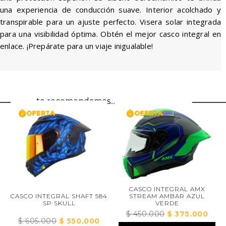
una experiencia de conducción suave. Interior acolchado y
transpirable para un ajuste perfecto. Visera solar integrada
para una visibilidad óptima. Obtén el mejor casco integral en
enlace. ¡Prepárate para un viaje inigualable!
te recomendamos...
CASCO INTEGRAL AMX
STREAM AMBAR AZUL
CASCO INTEGRAL SHAFT 584
VERDE
SP SKULL
$
450.000
El
$
375.000
El
$
605.000
El
$
550.000
El
precio
preci