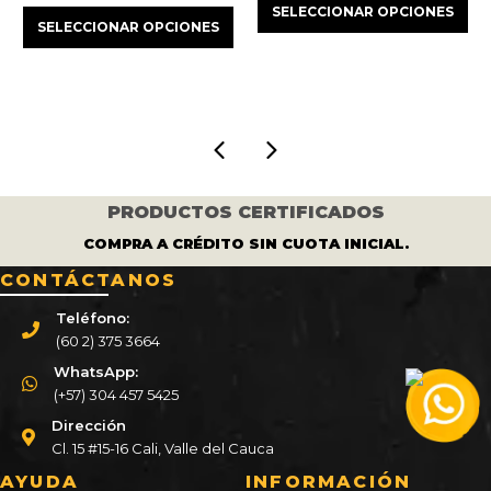
ecio
SELECCIONAR OPCIONES
precio
precio
original
actua
SELECCIONAR OPCIONES
ual
original
actual
era:
es:
era:
es:
$ 450.000.
$ 375
410.000.
$ 605.000.
$ 550.000.
PRODUCTOS CERTIFICADOS
COMPRA A CRÉDITO SIN CUOTA INICIAL.
CONTÁCTANOS
Teléfono:
(60 2) 375 3664
WhatsApp:
(+57) 304 457 5425
Dirección
Cl. 15 #15-16 Cali, Valle del Cauca
AYUDA
INFORMACIÓN