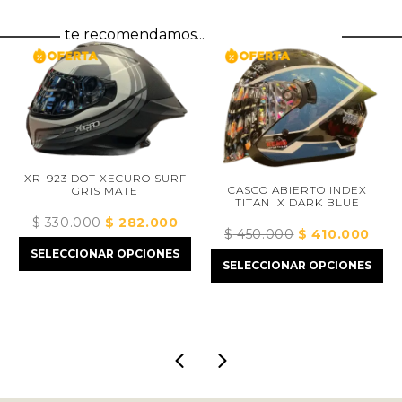
te recomendamos...
XR-923 DOT XECURO SURF
CASCO ABIERTO INDEX
GRIS MATE
TITAN IX DARK BLUE
$
330.000
El
$
282.000
El
$
450.000
El
$
410.000
El
precio
precio
precio
precio
SELECCIONAR OPCIONES
io
original
actual
SELECCIONAR OPCIONES
original
actual
al
era:
es:
era:
es:
$ 330.000.
$ 282.000.
$ 450.000.
$ 410.0
2.000.