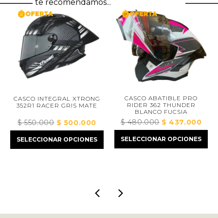
te recomendamos...
CASCO ABATIBLE PRO
CASCO INTEGRAL XTRONG
RIDER 362 THUNDER
352R1 RACER GRIS MATE
BLANCO FUCSIA
$
480.000
El
$
437.000
El
$
550.000
El
$
500.000
El
ecio
precio
preci
precio
precio
tual
SELECCIONAR OPCIONES
SELECCIONAR OPCIONES
original
actua
original
actual
:
era:
es:
era:
es:
410.000.
$ 480.000.
$ 43
$ 550.000.
$ 500.000.