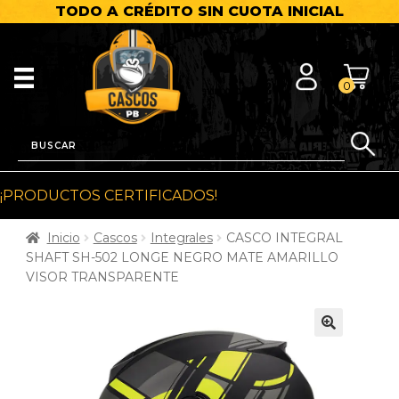
TODO A CRÉDITO SIN CUOTA INICIAL
0
¡PRODUCTOS CERTIFICADOS!
Inicio
Cascos
Integrales
CASCO INTEGRAL
SHAFT SH-502 LONGE NEGRO MATE AMARILLO
VISOR TRANSPARENTE
🔍