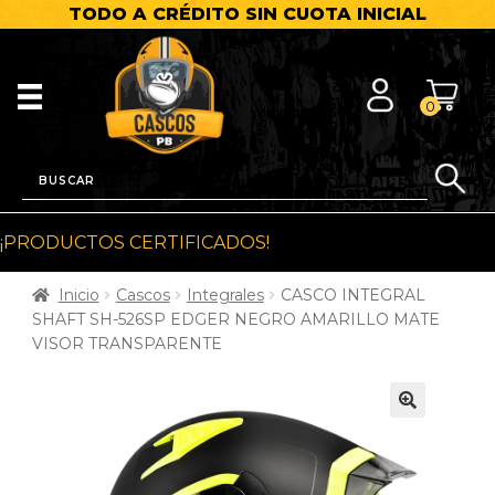
TODO A CRÉDITO SIN CUOTA INICIAL
0
¡PRODUCTOS CERTIFICADOS!
Inicio
Cascos
Integrales
CASCO INTEGRAL
SHAFT SH-526SP EDGER NEGRO AMARILLO MATE
VISOR TRANSPARENTE
🔍