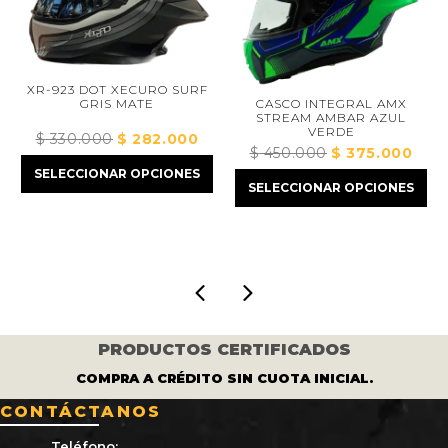
XR-923 DOT XECURO SURF
CASCO INTEGRAL AMX
GRIS MATE
STREAM AMBAR AZUL
VERDE
$
330.000
El
$
282.000
El
$
450.000
El
$
375.000
El
precio
precio
precio
precio
SELECCIONAR OPCIONES
cio
original
actual
SELECCIONAR OPCIONES
original
actual
ual
era:
es:
era:
es:
$ 330.000.
$ 282.000.
$ 450.000.
$ 375
32.000.
PRODUCTOS CERTIFICADOS
COMPRA A CRÉDITO SIN CUOTA INICIAL.
CONTÁCTANOS
Teléfono: