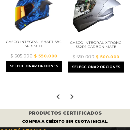
CASCO INTEGRAL SHAFT 584
CASCO INTEGRAL XTRONG
SP SKULL
352R1 CARBON MATE
$
605.000
El
$
550.000
El
$
550.000
El
$
500.000
El
ecio
precio
precio
precio
preci
SELECCIONAR OPCIONES
ual
SELECCIONAR OPCIONES
original
actual
original
actual
era:
es:
era:
es:
410.000.
$ 605.000.
$ 550.000.
$ 550.000.
$ 500
PRODUCTOS CERTIFICADOS
COMPRA A CRÉDITO SIN CUOTA INICIAL.