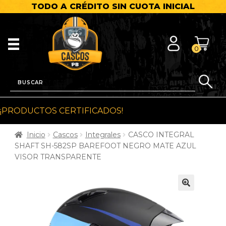
TODO A CRÉDITO SIN CUOTA INICIAL
0
¡PRODUCTOS CERTIFICADOS!
Inicio
Cascos
Integrales
CASCO INTEGRAL
SHAFT SH-582SP BAREFOOT NEGRO MATE AZUL
VISOR TRANSPARENTE
🔍