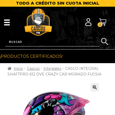
TODO A CRÉDITO SIN CUOTA INICIAL
0
¡PRODUCTOS CERTIFICADOS!
Inicio
Cascos
Integrales
CASCO INTEGRAL
SHAFTPRO 612 DVE CRAZY CAR MORADO FUCSIA
🔍