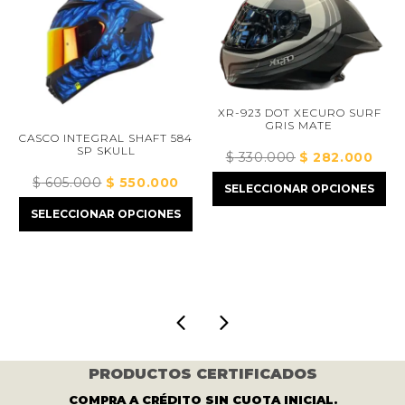
XR-923 DOT XECURO SURF
GRIS MATE
CASCO INTEGRAL SHAFT 584
SP SKULL
$
330.000
El
$
282.000
El
precio
preci
$
605.000
El
$
550.000
El
SELECCIONAR OPCIONES
ecio
original
actua
precio
precio
ual
SELECCIONAR OPCIONES
era:
es:
original
actual
$ 330.000.
$ 282
era:
es:
432.000.
$ 605.000.
$ 550.000.
PRODUCTOS CERTIFICADOS
COMPRA A CRÉDITO SIN CUOTA INICIAL.