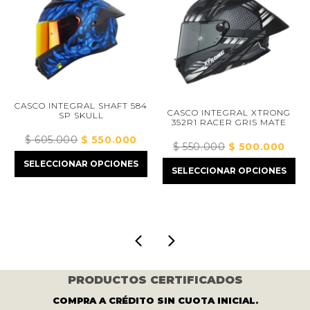
CASCO INTEGRAL SHAFT 584
CASCO INTEGRAL XTRONG
SP SKULL
352R1 RACER GRIS MATE
$
605.000
El
$
550.000
El
$
550.000
El
$
500.000
El
cio
precio
precio
precio
precio
ual
SELECCIONAR OPCIONES
original
actual
SELECCIONAR OPCIONES
original
actual
era:
es:
era:
es:
32.000.
$ 605.000.
$ 550.000.
$ 550.000.
$ 500
PRODUCTOS CERTIFICADOS
COMPRA A CRÉDITO SIN CUOTA INICIAL.