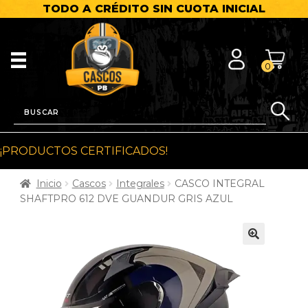
TODO A CRÉDITO SIN CUOTA INICIAL
0
¡PRODUCTOS CERTIFICADOS!
Inicio
Cascos
Integrales
CASCO INTEGRAL
SHAFTPRO 612 DVE GUANDUR GRIS AZUL
🔍