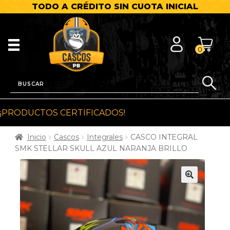
TODO A CRÉDITO SIN CUOTA INICIAL
0
¡PRODUCTOS CERTIFICADOS!
Inicio
Cascos
Integrales
CASCO INTEGRAL
SMK STELLAR SKULL AZUL NARANJA BRILLO
🔍