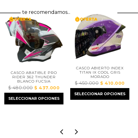
te recomendamos...
SPARTAN DRAK
CASCO ABIERTO INDEX
MATE VISOR
TITAN IX COOL GRIS
TIBLE PRO
MORADO
 THUNDER
$
490.000
El
$
4
FUCSIA
$
450.000
El
$
410.000
El
pre
El
$
437.000
El
precio
precio
SELECCIONAR O
orig
SELECCIONAR OPCIONES
precio
precio
original
actual
R OPCIONES
era:
riginal
actual
era:
es:
$ 4
ra:
es:
$ 450.000.
$ 410.000.
$ 480.000.
$ 437.000.