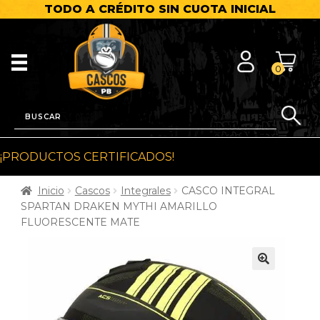
TODO A CRÉDITO SIN CUOTA INICIAL
0
¡PRODUCTOS CERTIFICADOS!
Inicio
Cascos
Integrales
CASCO INTEGRAL
SPARTAN DRAKEN MYTHI AMARILLO
FLUORESCENTE MATE
🔍