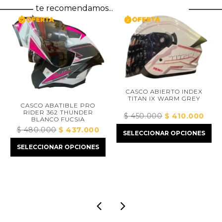
te recomendamos...
CASCO ABIERTO INDEX
TITAN IX WARM GREY
CASCO ABATIBLE PRO
RIDER 362 THUNDER
$
450.000
El
$
410.000
El
BLANCO FUCSIA
precio
preci
$
480.000
El
$
437.000
El
SELECCIONAR OPCIONES
original
actua
precio
precio
SELECCIONAR OPCIONES
era:
es:
ecio
original
actual
$ 450.000.
$ 410
tual
era:
es:
:
$ 480.000.
$ 437.000.
375.000.