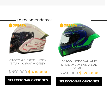
te recomendamos...
CASCO ABIERTO INDEX
CASCO INTEGRAL AMX
TITAN IX WARM GREY
STREAM AMBAR AZUL
VERDE
$
450.000
El
$
410.000
El
$
450.000
El
$
375.000
El
precio
precio
cio
precio
precio
SELECCIONAR OPCIONES
SELECCIONAR OPCIONES
original
actual
ual
original
actual
era:
es:
era:
es:
$ 450.000.
$ 410.000.
45.000.
$ 450.000.
$ 375.