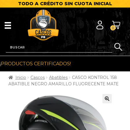
TODO A CRÉDITO SIN CUOTA INICIAL
0
¡PRODUCTOS CERTIFICADOS!
Inicio
Cascos
Abatibles
CASCO KONTROL 158
ABATIBLE NEGRO AMARILLO FLUORECENTE MATE
🔍