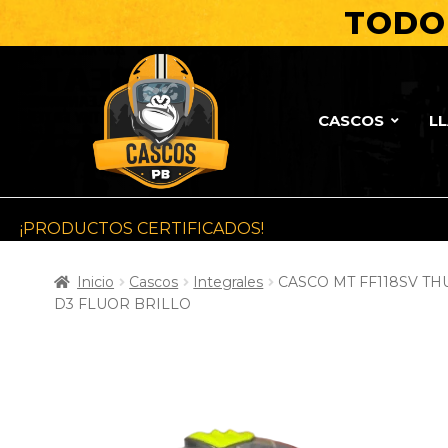
TODO 
CASCOS
L
¡PRODUCTOS CERTIFICADOS!
Inicio
Cascos
Integrales
CASCO MT FF118SV TH
D3 FLUOR BRILLO