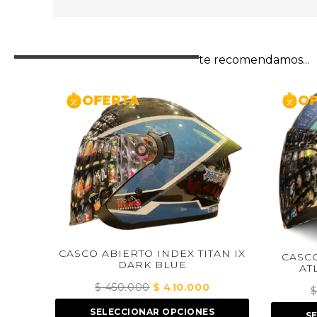
te recomendamos...
NDEX TITAN IX
CASCO ABIERTO INDEX TITAN
BLUE
ATLAS AZUL TURQUESA
l
410.000
El
$
475.000
El
$
432.000
El
recio
precio
precio
precio
 OPCIONES
SELECCIONAR OPCIONES