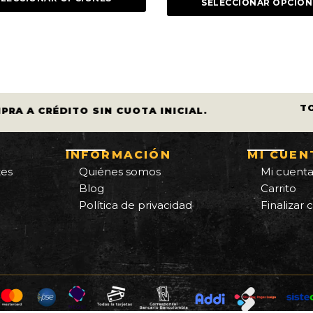
$
410.00
SELECCIONAR OPCIONES
original
actual
era:
es:
SELECCION
$ 450.000.
$ 410.000.
T
PRA A CRÉDITO SIN CUOTA INICIAL.
INFORMACIÓN
MI CUEN
tes
Quiénes somos
Mi cuent
Blog
Carrito
Política de privacidad
Finalizar