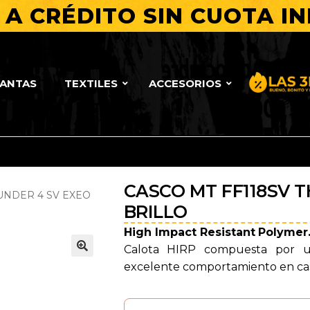
A CRÉDITO SIN CUOTA IN
LANTAS
TEXTILES
ACCESORIOS
Bueno, Bo
CASCO MT FF118SV 
UNDER 4 SV EXEO
BRILLO
High Impact Resistant
Polymer
Calota HIRP compuesta por u
🔍
excelente comportamiento en cas