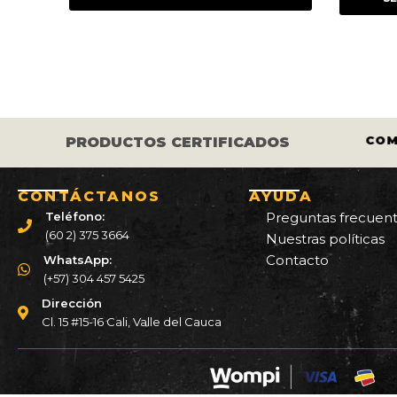
iginal
actual
original
actual
a:
es:
era:
es:
 450.000.
$ 410.000.
$ 475.000.
$ 432.000.
S LOS CASCOS Y LLANTAS ESTÁN
COM
PRODUCTOS CERTIFICADOS
CERTIFICADOS.
CONTÁCTANOS
AYUDA
Teléfono:
Preguntas frecuen
(60 2) 375 3664
Nuestras políticas
Contacto
WhatsApp:
(+57) 304 457 5425
Dirección
Cl. 15 #15-16 Cali, Valle del Cauca