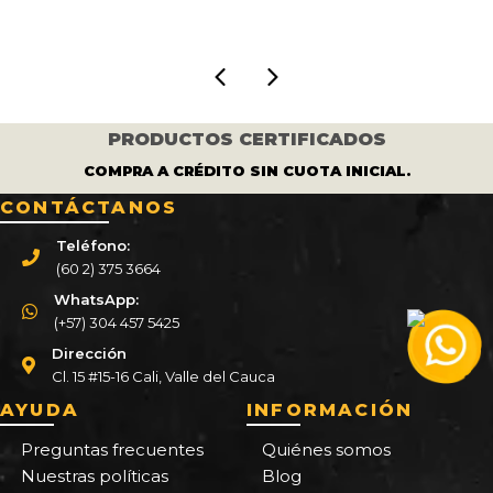
$ 605.000.
$ 550.000.
PRODUCTOS CERTIFICADOS
COMPRA A CRÉDITO SIN CUOTA INICIAL.
CONTÁCTANOS
Teléfono:
(60 2) 375 3664
WhatsApp:
(+57) 304 457 5425
Dirección
Cl. 15 #15-16 Cali, Valle del Cauca
AYUDA
INFORMACIÓN
Preguntas frecuentes
Quiénes somos
Nuestras políticas
Blog