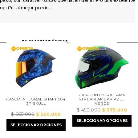
peso, son caracter?sticas que hacen del 819-6 una excelente
opci?n, al mejor precio.
te recomendamos...
CASCO INTEGRAL AMX
STREAM AMBAR AZUL
CASCO INTEGRAL SHAFT 584
VERDE
SP SKULL
$
450.000
El
$
375.000
El
$
605.000
El
$
550.000
El
precio
precio
SELECCIONAR OPCIONES
precio
precio
original
actual
SELECCIONAR OPCIONES
original
actual
era:
es:
era:
es:
$ 450.000.
$ 375.