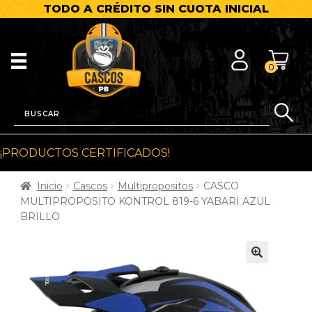
TODO A CRÉDITO SIN CUOTA INICIAL
0
¡PRODUCTOS CERTIFICADOS!
Inicio
Cascos
Multipropositos
CASCO
MULTIPROPOSITO KONTROL 819-6 YABARI AZUL
BRILLO
🔍