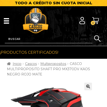
TODO A CRÉDITO SIN CUOTA INICIAL
0
¡PRODUCTOS CERTIFICADOS!
Inicio
Cascos
Multipropositos
CASCO
MULTIPROPOSITO SHAFT PRO MX370DV KAOS
NEGRO ROJO MATE
🔍