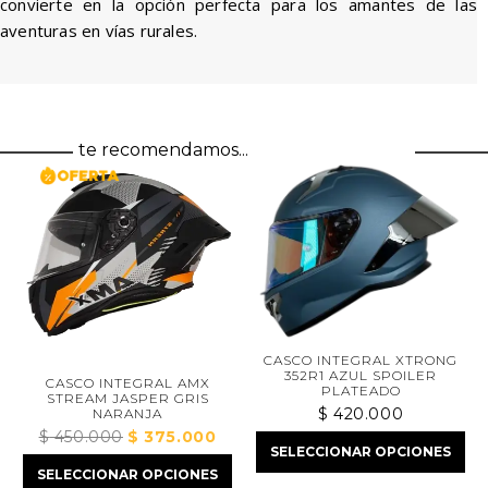
convierte en la opción perfecta para los amantes de las
aventuras en vías rurales.
te recomendamos...
CASCO INTEGRAL XTRONG
352R1 AZUL SPOILER
CASCO INTEGRAL AMX
PLATEADO
STREAM JASPER GRIS
$
420.000
NARANJA
$
450.000
El
$
375.000
El
io
SELECCIONAR OPCIONES
precio
precio
al
SELECCIONAR OPCIONES
original
actual