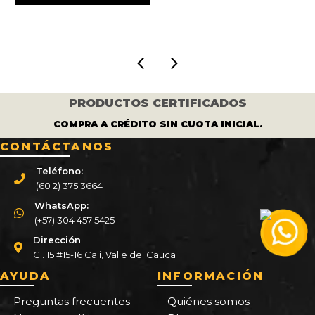
era:
es:
3.000.
$ 450.000.
$ 375.000.
PRODUCTOS CERTIFICADOS
COMPRA A CRÉDITO SIN CUOTA INICIAL.
CONTÁCTANOS
Teléfono:
(60 2) 375 3664
WhatsApp:
(+57) 304 457 5425
Dirección
Cl. 15 #15-16 Cali, Valle del Cauca
AYUDA
INFORMACIÓN
Preguntas frecuentes
Quiénes somos