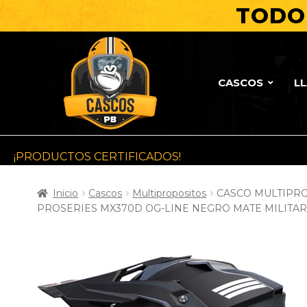
TODO 
CASCOS
L
¡PRODUCTOS CERTIFICADOS!
Inicio
Cascos
Multipropositos
CASCO MULTIPRO
PROSERIES MX370D OG-LINE NEGRO MATE MILITAR