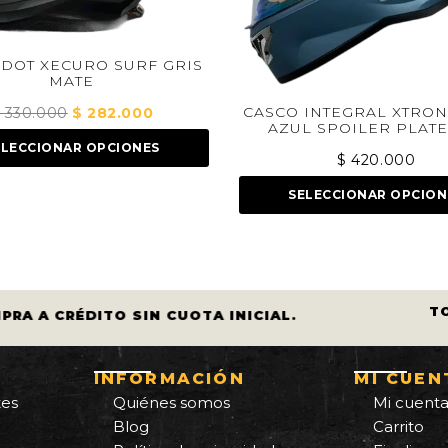
RF GRIS
SPA
CASCO INTEGRAL XTRONG 352R1
00
El
AZUL SPOILER PLATEADO
precio
NES
actual
$
420.000
es:
SELECCIONAR OPCIONES
0.
$ 282.000.
T
PRA A CRÉDITO SIN CUOTA INICIAL.
INFORMACIÓN
MI CUEN
tes
Quiénes somos
Mi cuent
Blog
Carrito