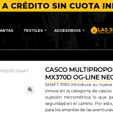
A CRÉDITO SIN CUOTA IN
LANTAS
TEXTILES
ACCESORIOS
Bueno, Bo
CASCO MULTIPROPOS
POSITO SHAFT
MX370D OG-LINE NE
SHAFT PRO introduce su nueva r
innova en la categoría de cascos
🔍
sujeción micrométrica lo que pe
seguridad en el camino. Por esto,
para los amantes de las aventuras 