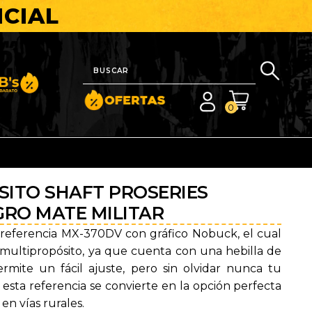
ICIAL
nito y Barato
0
ITO SHAFT PROSERIES
GRO MATE MILITAR
eferencia MX-370DV con gráfico Nobuck, el cual
 multipropósito, ya que cuenta con una hebilla de
rmite un fácil ajuste, pero sin olvidar nunca tu
 esta referencia se convierte en la opción perfecta
en vías rurales.