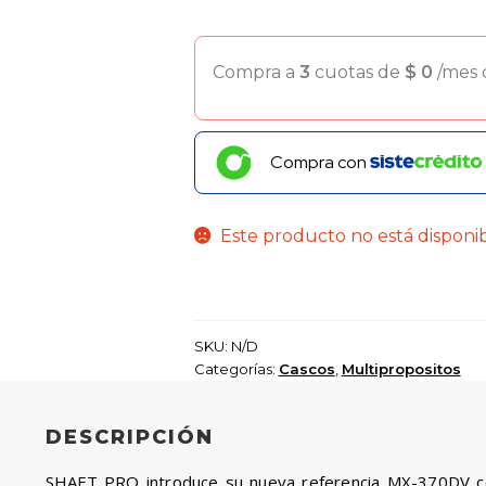
Compra a
3
cuotas de
$
0
/mes
Compra con
Este producto no está disponi
SKU:
N/D
Categorías:
Cascos
,
Multipropositos
DESCRIPCIÓN
SHAFT PRO introduce su nueva referencia MX-370DV con 