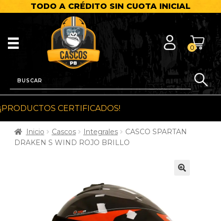
TODO A CRÉDITO SIN CUOTA INICIAL
0
¡PRODUCTOS CERTIFICADOS!
Inicio
Cascos
Integrales
CASCO SPARTAN
DRAKEN S WIND ROJO BRILLO
🔍