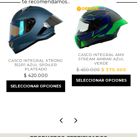
te recomendamos...
CASCO INTEGRAL AMX
STREAM AMBAR AZUL
CASCO INTEGRAL XTRONG
VERDE
352R1 AZUL SPOILER
PLATEADO
$
450.000
El
$
375.000
El
$
420.000
precio
preci
SELECCIONAR OPCIONES
original
actua
ecio
SELECCIONAR OPCIONES
era:
es:
tual
$ 450.000.
$ 375
196.000.