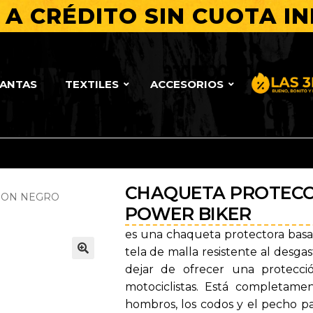
A CRÉDITO SIN CUOTA IN
LANTAS
TEXTILES
ACCESORIOS
Bueno, Bo
CHAQUETA PROTECC
ION NEGRO
POWER BIKER
es una chaqueta protectora basa
tela de malla resistente al desga
🔍
dejar de ofrecer una protecci
motociclistas. Está completame
hombros, los codos y el pecho pa