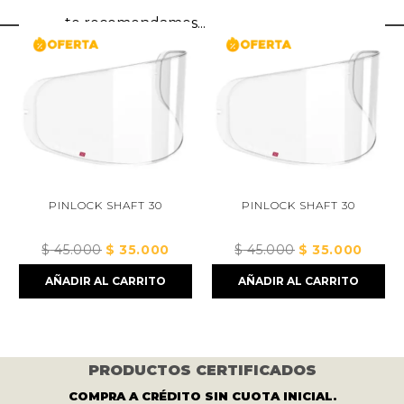
te recomendamos...
PINLOCK SHAFT 30
PINLOCK SHAFT 30
$
45.000
El
$
35.000
El
$
45.000
El
$
35.000
El
cio
precio
precio
precio
precio
AÑADIR AL CARRITO
AÑADIR AL CARRITO
ual
original
actual
original
actual
era:
es:
era:
es:
5.000.
$ 45.000.
$ 35.000.
$ 45.000.
$ 35.0
PRODUCTOS CERTIFICADOS
COMPRA A CRÉDITO SIN CUOTA INICIAL.