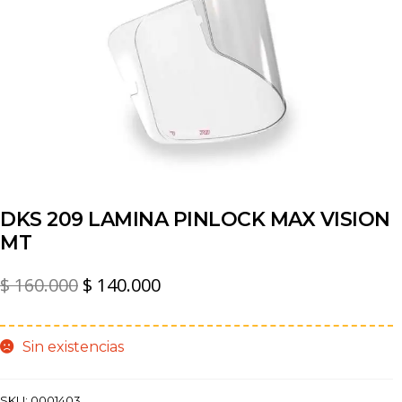
DKS 209 LAMINA PINLOCK MAX VISION
MT
El
El
$
160.000
$
140.000
precio
precio
original
actual
Sin existencias
era:
es:
$ 160.000.
$ 140.000.
SKU:
0001403