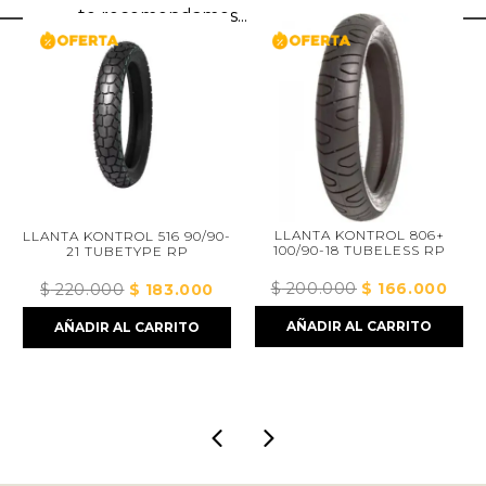
te recomendamos...
LLANTA KONTROL 806+
LLANTA KONTROL 516 90/90-
100/90-18 TUBELESS RP
21 TUBETYPE RP
$
200.000
El
$
166.000
El
$
220.000
El
$
183.000
El
precio
preci
precio
precio
AÑADIR AL CARRITO
AÑADIR AL CARRITO
original
actua
original
actual
era:
es:
era:
es:
$ 200.000.
$ 166
$ 220.000.
$ 183.000.