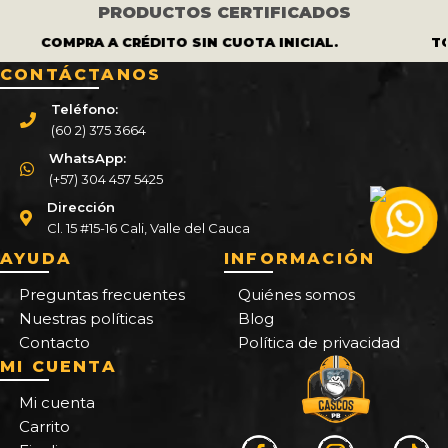
PRODUCTOS CERTIFICADOS
COMPRA A CRÉDITO SIN CUOTA INICIAL.
TO
CONTÁCTANOS
Teléfono:
(60 2) 375 3664
WhatsApp:
(+57) 304 457 5425
Dirección
Cl. 15 #15-16 Cali, Valle del Cauca
AYUDA
INFORMACIÓN
Preguntas frecuentes
Quiénes somos
Nuestras políticas
Blog
Contacto
Política de privacidad
MI CUENTA
Mi cuenta
Carrito