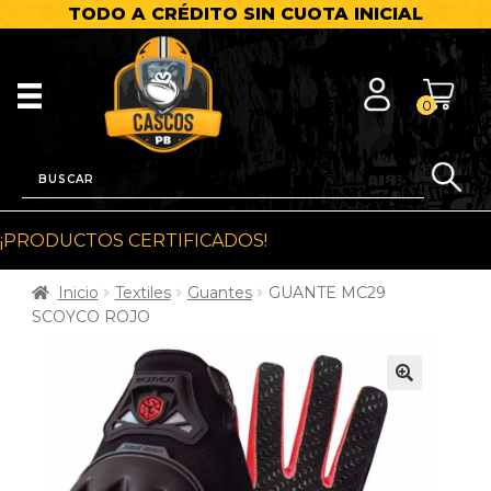
TODO A CRÉDITO SIN CUOTA INICIAL
0
¡PRODUCTOS CERTIFICADOS!
Inicio
Textiles
Guantes
GUANTE MC29
SCOYCO ROJO
🔍