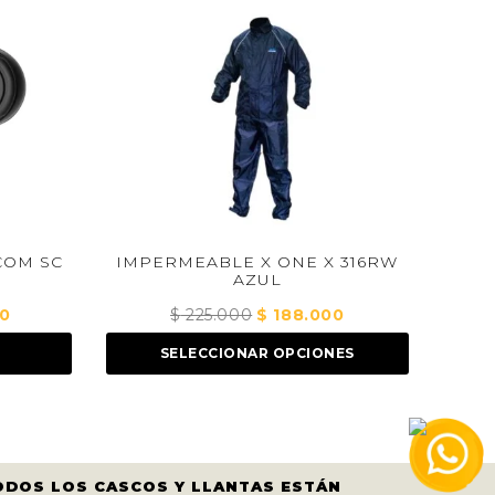
 SC
IMPERMEABLE X ONE X 316RW
POLYLL
AZUL
$
225.000
El
$
188.000
El
$
ecio
precio
precio
SELECCIONAR OPCIONES
A
ual
original
actual
era:
es:
373.000.
$ 225.000.
$ 188.000.
ODOS LOS CASCOS Y LLANTAS ESTÁN