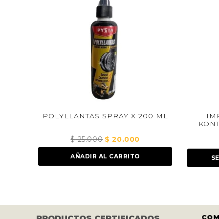
W
POLYLLANTAS SPRAY X 200 ML
IMPE
KONTRO
$
25.000
El
$
20.000
El
o
precio
precio
AÑADIR AL CARRITO
SELEC
l
original
actual
era:
es:
.000.
$ 25.000.
$ 20.000.
S LOS CASCOS Y LLANTAS ESTÁN
COM
PRODUCTOS CERTIFICADOS