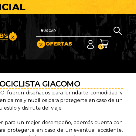
ICIAL
nito y Barato
0
OCICLISTA GIACOMO
 fueron diseñados para brindarte comodidad y
en palma y nudillos para protegerte en caso de un
estilo y disfruta del viaje
ster para un mejor desempeño, además cuenta con
ara protegerte en caso de un eventual accidente,