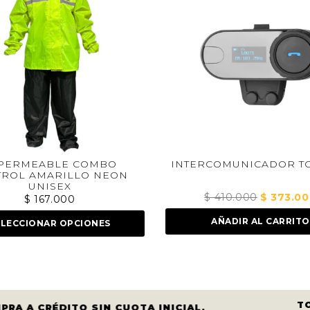
RMEABLE COMBO
INTERCOMUNICADOR TCOM
L AMARILLO NEON
UNISEX
$
410.000
El
$
373.000
El
$
167.000
precio
pr
AÑADIR AL CARRITO
CIONAR OPCIONES
original
act
era:
es:
$ 410.000.
$ 
T
PRA A CRÉDITO SIN CUOTA INICIAL.