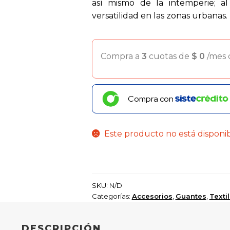
así mismo de la intemperie; a
versatilidad en las zonas urbanas. 
Compra a
3
cuotas de
$
0
/mes
Compra con
Este producto no está disponi
SKU:
N/D
Categorías:
Accesorios
,
Guantes
,
Texti
DESCRIPCIÓN