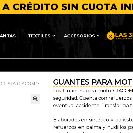
A CRÉDITO SIN CUOTA IN
LANTAS
TEXTILES
ACCESORIOS
Bueno, Bo
GUANTES PARA MOT
CLISTA GIACOMO
Los Guantes para moto GIACOMO
seguridad. Cuenta con refuerzos 
eventual accidente. Transforma tu 
🔍
Elaborados en sintético y polié
refuerzos en palma y nudillos p